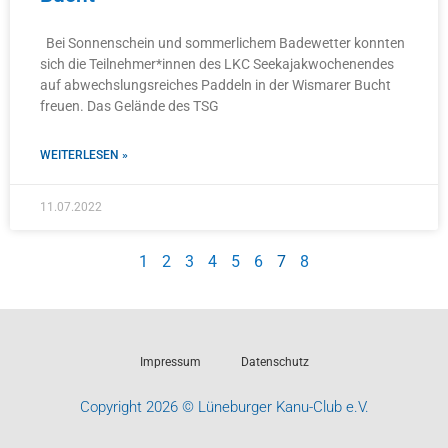
Bei Sonnenschein und sommerlichem Badewetter konnten
sich die Teilnehmer*innen des LKC Seekajakwochenendes
auf abwechslungsreiches Paddeln in der Wismarer Bucht
freuen. Das Gelände des TSG
WEITERLESEN »
11.07.2022
1
2
3
4
5
6
7
8
Impressum
Datenschutz
Copyright 2026 © Lüneburger Kanu-Club e.V.