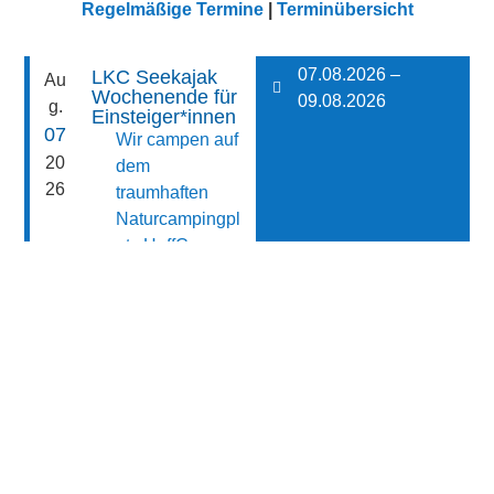
Regelmäßige Termine
|
Terminübersicht
07.08.2026 –
LKC Seekajak
Au
Wochenende für
09.08.2026
g.
Einsteiger*innen
07
Wir campen auf
20
dem
26
traumhaften
Naturcampingpl
atz HaffCamp
Boiensdorfer
Werder
Campingplatz
http://www.haffc
amp-werder.de/
31. Juli 2026
10.08.2026, 18:00
Außerordentliche
Au