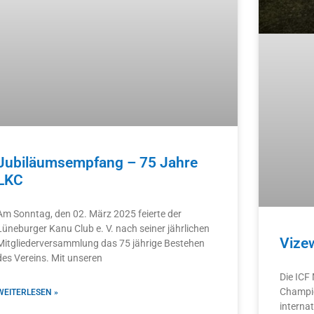
Jubiläumsempfang – 75 Jahre
LKC
Am Sonntag, den 02. März 2025 feierte der
Lüneburger Kanu Club e. V. nach seiner jährlichen
Vizew
Mitgliederversammlung das 75 jährige Bestehen
des Vereins. Mit unseren
Die ICF
Champio
WEITERLESEN »
internat