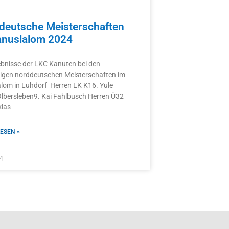
deutsche Meisterschaften
anuslalom 2024
ebnisse der LKC Kanuten bei den
rigen norddeutschen Meisterschaften im
lom in Luhdorf Herren LK K16. Yule
lbersleben9. Kai Fahlbusch Herren Ü32
klas
ESEN »
4