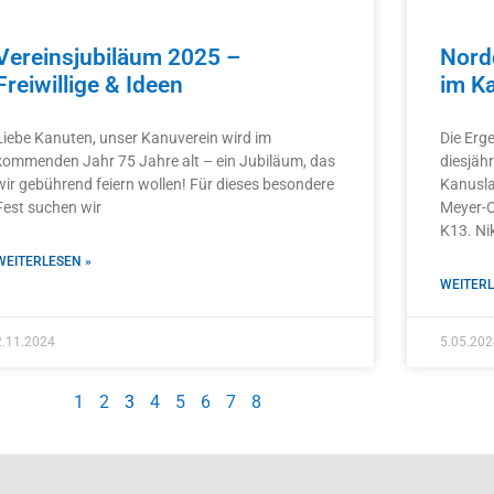
Vereinsjubiläum 2025 –
Nord
Freiwillige & Ideen
im K
Liebe Kanuten, unser Kanuverein wird im
Die Erg
kommenden Jahr 75 Jahre alt – ein Jubiläum, das
diesjäh
wir gebührend feiern wollen! Für dieses besondere
Kanusla
Fest suchen wir
Meyer-O
K13. Ni
WEITERLESEN »
WEITERL
2.11.2024
5.05.202
1
2
3
4
5
6
7
8