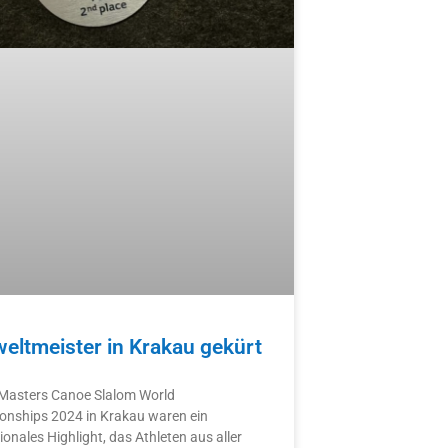
eltmeister in Krakau gekürt
 Masters Canoe Slalom World
nships 2024 in Krakau waren ein
ionales Highlight, das Athleten aus aller