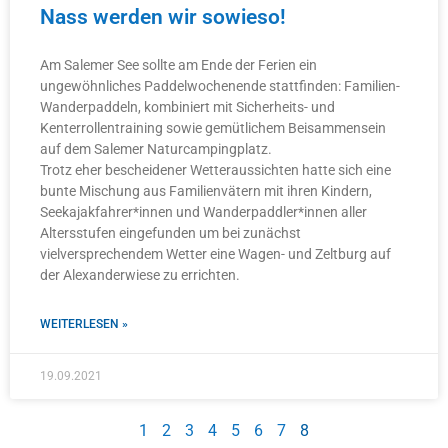
Nass werden wir sowieso!
Am Salemer See sollte am Ende der Ferien ein
ungewöhnliches Paddelwochenende stattfinden: Familien-
Wanderpaddeln, kombiniert mit Sicherheits- und
Kenterrollentraining sowie gemütlichem Beisammensein
auf dem Salemer Naturcampingplatz.
Trotz eher bescheidener Wetteraussichten hatte sich eine
bunte Mischung aus Familienvätern mit ihren Kindern,
Seekajakfahrer*innen und Wanderpaddler*innen aller
Altersstufen eingefunden um bei zunächst
vielversprechendem Wetter eine Wagen- und Zeltburg auf
der Alexanderwiese zu errichten.
WEITERLESEN »
19.09.2021
1
2
3
4
5
6
7
8